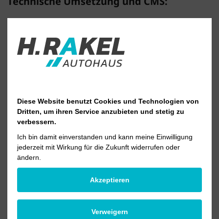
Technische Umsetzung und CMS:
HERR UND FRAU PIXEL
, Meppen
BILDNACHWEIS
Diese Website benutzt Cookies und Technologien von
Volkswagen AG
Dritten, um ihren Service anzubieten und stetig zu
verbessern.
Tim Heinrich,
Schöning Fotodesign
, Meppen
Ich bin damit einverstanden und kann meine Einwilligung
jederzeit mit Wirkung für die Zukunft widerrufen oder
stock.adobe.com
ändern.
©travelguide_AdobeStock_147890528
Akzeptieren
Verweigern