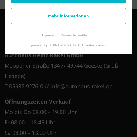
mehr Informationen
Impressum
Datenschutzerklärung
powered by HERR UND FRAU PIXEL cookie consent
Autohaus Heinz Rakel GmbH
Meppener Straße 134 // 49744 Geeste (Groß
Hesepe)
T 05937 9276-0
//
info@autohaus-rakel.de
Öffnungszeiten Verkauf
Mo bis Do 08.00 – 19.00 Uhr
Fr 08.00 – 18.45 Uhr
Sa 08.00 – 13.00 Uhr