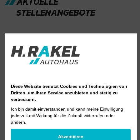
AKTUELLE
STELLENANGEBOTE
Verkaufsberater Pkw (m/w/d)
Neu- & Gebrauchtwagen
Mehr erfahren
Diese Website benutzt Cookies und Technologien von
Dritten, um ihren Service anzubieten und stetig zu
verbessern.
Verkaufsberater Nutzfahrzeuge (m/w/d)
Ich bin damit einverstanden und kann meine Einwilligung
jederzeit mit Wirkung für die Zukunft widerrufen oder
Neu- & Gebrauchtwagen
ändern.
Akzeptieren