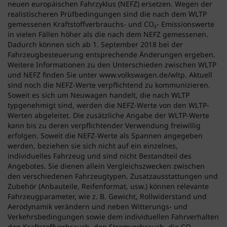
neuen europäischen Fahrzyklus (NEFZ) ersetzen. Wegen der
realistischeren Prüfbedingungen sind die nach dem WLTP
gemessenen Kraftstoffverbrauchs- und CO₂- Emissionswerte
in vielen Fällen höher als die nach dem NEFZ gemessenen.
Dadurch können sich ab 1. September 2018 bei der
Fahrzeugbesteuerung entsprechende Änderungen ergeben.
Weitere Informationen zu den Unterschieden zwischen WLTP
und NEFZ finden Sie unter www.volkswagen.de/wltp. Aktuell
sind noch die NEFZ-Werte verpflichtend zu kommunizieren.
Soweit es sich um Neuwagen handelt, die nach WLTP
typgenehmigt sind, werden die NEFZ-Werte von den WLTP-
Werten abgeleitet. Die zusätzliche Angabe der WLTP-Werte
kann bis zu deren verpflichtender Verwendung freiwillig
erfolgen. Soweit die NEFZ-Werte als Spannen angegeben
werden, beziehen sie sich nicht auf ein einzelnes,
individuelles Fahrzeug und sind nicht Bestandteil des
Angebotes. Sie dienen allein Vergleichszwecken zwischen
den verschiedenen Fahrzeugtypen. Zusatzausstattungen und
Zubehör (Anbauteile, Reifenformat, usw.) können relevante
Fahrzeugparameter, wie z. B. Gewicht, Rollwiderstand und
Aerodynamik verändern und neben Witterungs- und
Verkehrsbedingungen sowie dem individuellen Fahrverhalten
den Kraftstoffverbrauch, den Stromverbrauch, die CO₂-