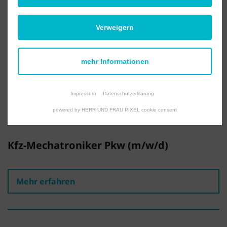
Mehr erfahren
Verweigern
Serviceberater (m/w/d)
mehr Informationen
Mehr erfahren
Impressum
Datenschutzerklärung
powered by HERR UND FRAU PIXEL cookie consent
Kfz-Mechatroniker Pkw (m/w/d)
Mehr erfahren