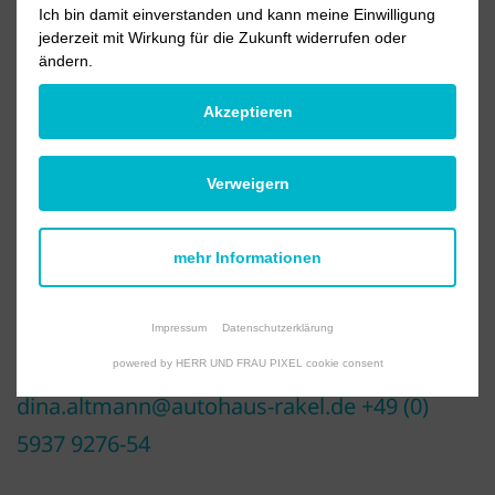
Ich bin damit einverstanden und kann meine Einwilligung
jederzeit mit Wirkung für die Zukunft widerrufen oder
ändern.
Akzeptieren
Verweigern
mehr Informationen
Dina Altmann
Impressum
Datenschutzerklärung
Serviceleitung Pkw & Nutzfahrzeuge
powered by HERR UND FRAU PIXEL cookie consent
dina.altmann@autohaus-rakel.de
+49 (0)
5937 9276-54